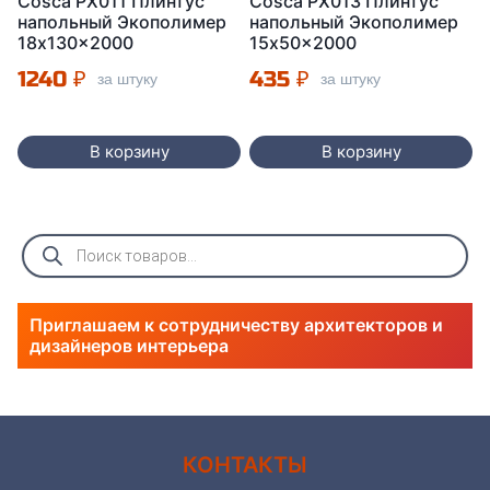
Cosca PX011 Плинтус
Cosca PX013 Плинтус
напольный Экополимер
напольный Экополимер
18x130x2000
15x50x2000
1240
₽
435
₽
за штуку
за штуку
В корзину
В корзину
Поиск
товаров
Приглашаем к сотрудничеству архитекторов и
дизайнеров интерьера
КОНТАКТЫ