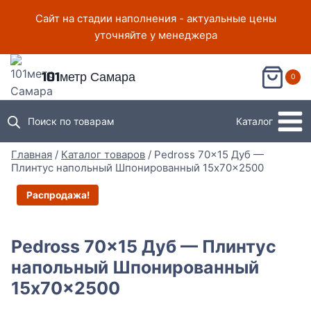
Перейти
Сайт на стадии наполнения - актуальные цены
к
уточняйте у менеджера
содержимому
101метр Самара
0
Поиск по товарам
Каталог
Главная
/
Каталог товаров
/
Pedross 70×15 Дуб —
Плинтус напольный Шпонированный 15x70x2500
Распродажа!
Pedross 70×15 Дуб — Плинтус
напольный Шпонированный
15x70x2500