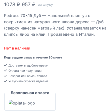
Первоначальная
Текущая
1078
₽
957
₽
за штуку
цена
цена:
Pedross 70×15 Дуб — Напольный плинтус с
составляла
957 ₽.
покрытием из натурального шпона дерева — Дуб
1078 ₽.
(сверху нанесен матовый лак). Устанавливается на
клипсы либо на клей. Произведено в Италии.
Нет в наличии
Подтвердим заказ в течение 30 минут
Доставим в удобное время
Оплата при получении
Возврат или обмен товара
Услуги по окраске изделий
Безопасная оплата