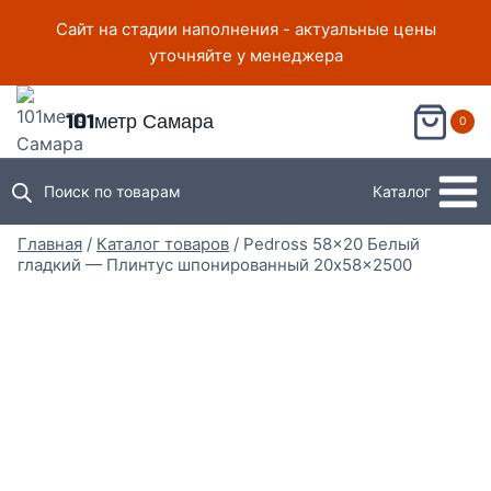
Перейти
Сайт на стадии наполнения - актуальные цены
к
уточняйте у менеджера
содержимому
101метр Самара
0
Поиск по товарам
Каталог
Главная
/
Каталог товаров
/
Pedross 58×20 Белый
гладкий — Плинтус шпонированный 20x58x2500