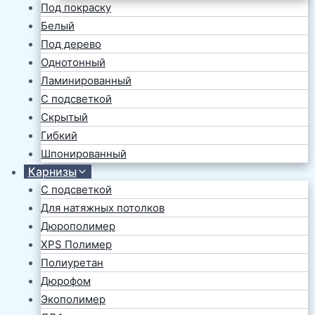
Под покраску
Белый
Под дерево
Однотонный
Ламинированный
С подсветкой
Скрытый
Гибкий
Шпонированный
Карнизы
С подсветкой
Для натяжных потолков
Дюрополимер
XPS Полимер
Полиуретан
Дюрофом
Экополимер