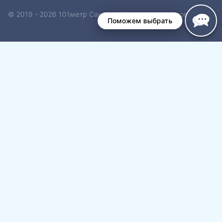
© 2019 - 2026 101метр Самара - Магазин плинтусов
Поможем выбрать
Обзор корзины
Корзина пуста.
Переключить
Каталог товаров
дочернее
Переключить
Плинтус напольный
меню
дочернее
Под покраску
меню
Белый
Однотонный
Под дерево