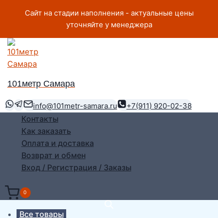
Перейти
Сайт на стадии наполнения - актуальные цены
к
уточняйте у менеджера
содержимому
101метр Самара
info@101metr-samara.ru
+7(911) 920-02-38
Контакты
Как заказать
Оплата и доставка
Возврат и обмен
Вход / Регистрация / Заказы
0
Все товары