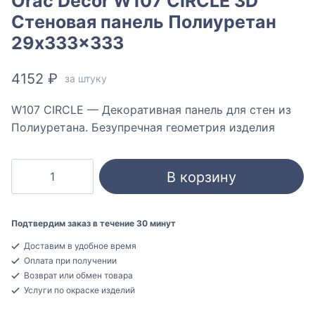
Orac Decor W107 CIRCLE 3D
Стеновая панель Полиуретан
29x333x333
4152
₽
за штуку
W107 CIRCLE — Декоративная панель для стен из
Полиуретана. Безупречная геометрия изделия
Количество
В корзину
товара
Orac
Decor
Подтвердим заказ в течение 30 минут
W107
Доставим в удобное время
CIRCLE
Оплата при получении
3D
Возврат или обмен товара
Стеновая
Услуги по окраске изделий
панель