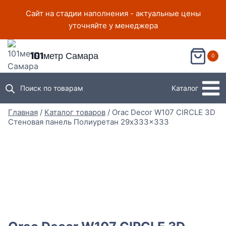
Перейти
Сайт на стадии наполнения - актуальные цены
к
уточняйте у менеджера
содержимому
101метр Самара
0
Поиск по товарам
Каталог
Главная
/
Каталог товаров
/
Orac Decor W107 CIRCLE 3D
Стеновая панель Полиуретан 29x333x333