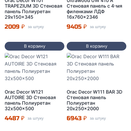
Orac Decor W101
Ultrawood UW 410 А
TRAPEZIUM 3D Стеновая
Стеновая панель c 4-мя
панель Полиуретан
филенками ЛДФ
29x150x345
16x760x2346
2009
₽
9405
₽
за штуку
за штуку
В корзину
В корзину
Orac Decor W121
Orac Decor W111 BAR 3D
AUTOIRE 3D Стеновая
Стеновая панель
панель Полиуретан
Полиуретан
32x500x500
20x250x2000
4487
₽
6943
₽
за штуку
за штуку