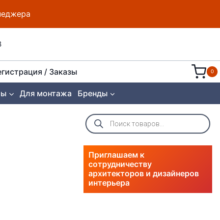
енеджера
8
егистрация / Заказы
0
ты
Для монтажа
Бренды
Поиск
товаров
Приглашаем к
сотрудничеству
архитекторов и дизайнеров
интерьера