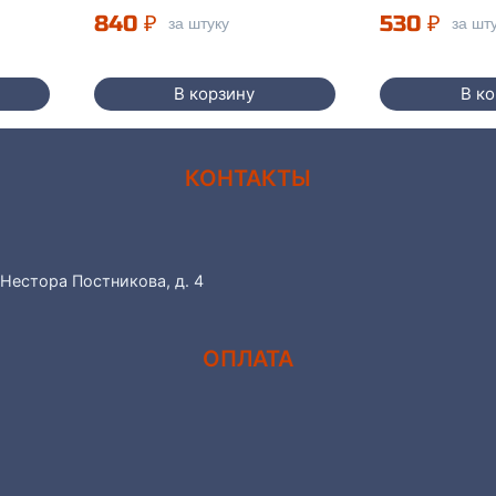
840
₽
530
₽
за штуку
за шт
В корзину
В к
КОНТАКТЫ
 Нестора Постникова, д. 4
ОПЛАТА