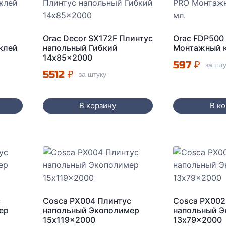
Orac Decor SX172F Плинтус
Orac FDP500
клей
напольный Гибкий
Монтажный к
14x85x2000
597
₽
за шт
5512
₽
за штуку
В корзину
В к
с
Cosca PX004 Плинтус
Cosca PX002
ер
напольный Экополимер
напольный 
15x119x2000
13x79x2000