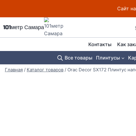
Перейти
Сайт на
к
содержимому
101метр Самара
Контакты
Как зак
Все товары
Плинтусы
Ка
Главная
/
Каталог товаров
/
Orac Decor SX172 Плинтус н