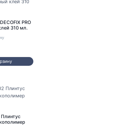
 DECOFIX PRO
лей 310 мл.
уку
орзину
 Плинтус
Экополимер