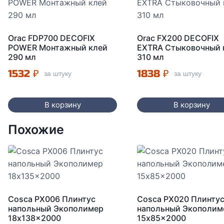
Orac FDP700 DECOFIX
Orac FX200 DECOFIX
POWER Монтажный клей
EXTRA Стыковочный 
290 мл
310 мл
1532
₽
1838
₽
за штуку
за штуку
В корзину
В корзину
Похожие
Cosca PX006 Плинтус
Cosca PX020 Плинту
напольный Экополимер
напольный Экополим
18x138x2000
15x85x2000