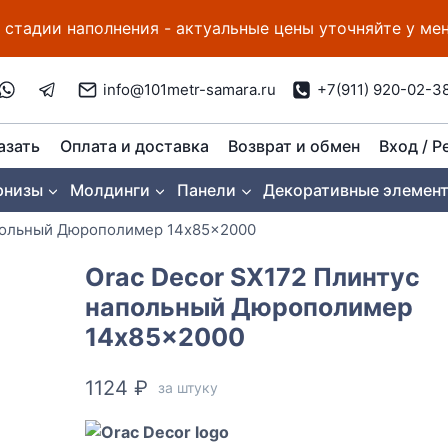
 стадии наполнения - актуальные цены уточняйте у м
info@101metr-samara.ru
+7(911) 920-02-3
азать
Оплата и доставка
Возврат и обмен
Вход / Р
рнизы
Молдинги
Панели
Декоративные элемен
апольный Дюрополимер 14x85x2000
Orac Decor SX172 Плинтус
напольный Дюрополимер
14x85x2000
1124
₽
за штуку