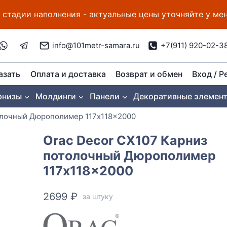
 стадии наполнения - актуальные цены уточняйте у м
info@101metr-samara.ru
+7(911) 920-02-3
азать
Оплата и доставка
Возврат и обмен
Вход / Р
рнизы
Молдинги
Панели
Декоративные элемен
толочный Дюрополимер 117x118x2000
Orac Decor CX107 Карниз
потолочный Дюрополимер
117x118x2000
2699
₽
за штуку