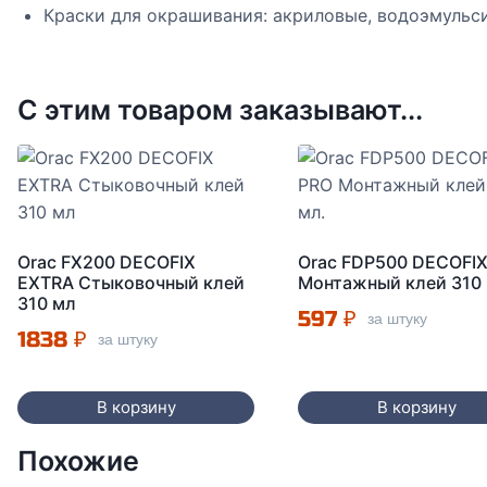
Краски для окрашивания: акриловые, водоэмульс
С этим товаром заказывают...
Orac FX200 DECOFIX
Orac FDP500 DECOFI
EXTRA Стыковочный клей
Монтажный клей 310 
310 мл
597
₽
за штуку
1838
₽
за штуку
В корзину
В корзину
Похожие