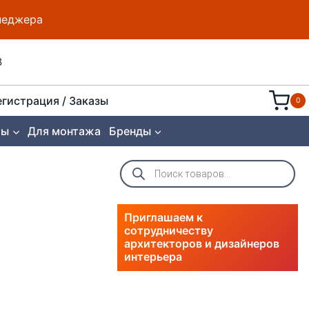
енеджера
8
егистрация / Заказы
0
ты
Для монтажа
Бренды
Поиск
товаров
Приглашаем к
сотрудничеству
архитекторов и дизайнеров
интерьера