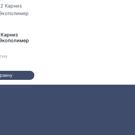
 Карниз
 Экополимер
туку
орзину