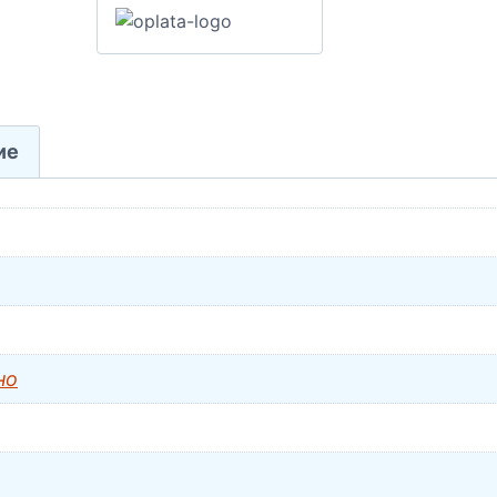
ие
но