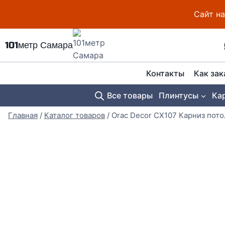
Перейти
Сайт на
к
содержимому
101метр Самара
Контакты
Как зак
Все товары
Плинтусы
Ка
Главная
/
Каталог товаров
/
Orac Decor CX107 Карниз по