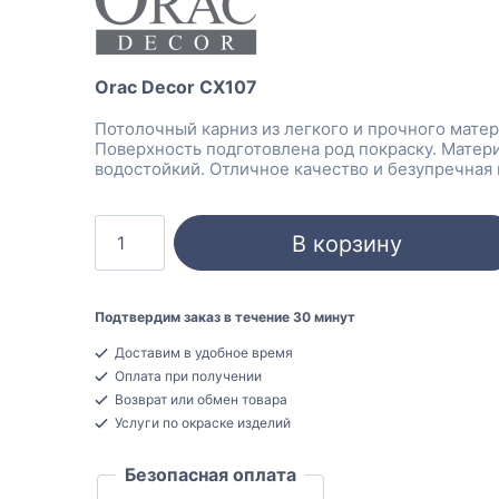
Orac Decor CX107
Потолочный карниз из легкого и прочного матер
Поверхность подготовлена род покраску. Матер
водостойкий. Отличное качество и безупречная 
Количество
В корзину
товара
Orac
Decor
Подтвердим заказ в течение 30 минут
CX107
Доставим в удобное время
Карниз
Оплата при получении
потолочный
Возврат или обмен товара
Дюрополимер
Услуги по окраске изделий
117x118x2000
Безопасная оплата