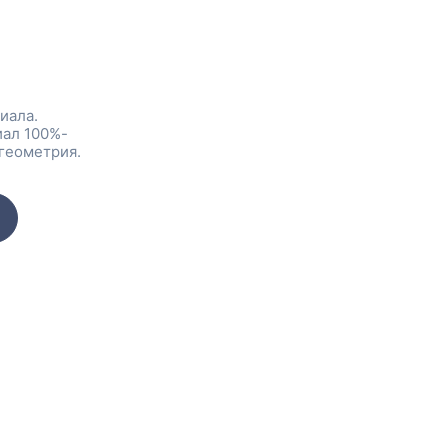
иала.
иал 100%-
геометрия.