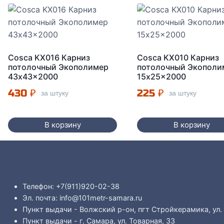
Cosca KX016 Карниз
Cosca KX010 Карниз
потолочный Экополимер
потолочный Экополи
43x43x2000
15x25x2000
430
₽
225
₽
за штуку
за штуку
В корзину
В корзину
Телефон: +7(911)920-02-38
Эл. почта: info@101metr-samara.ru
Пункт выдачи - Волжский р-он, пгт Стройкерамика, ул.
Пункт выдачи - г. Самара, ул. Товарная, 33