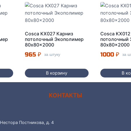
Cosca KX027 Карниз
Cosca KX012
мер
потолочный Экополимер
потолочный
80x80x2000
80x80x2000
965
₽
1000
₽
за штуку
за ш
В корзину
В к
КОНТАКТЫ
 Нестора Постникова, д. 4