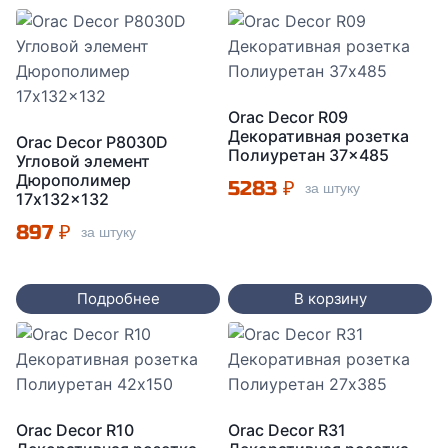
Orac Decor R09
Декоративная розетка
Orac Decor P8030D
Полиуретан 37×485
Угловой элемент
Дюрополимер
5283
₽
за штуку
17x132x132
897
₽
за штуку
Подробнее
В корзину
Orac Decor R10
Orac Decor R31