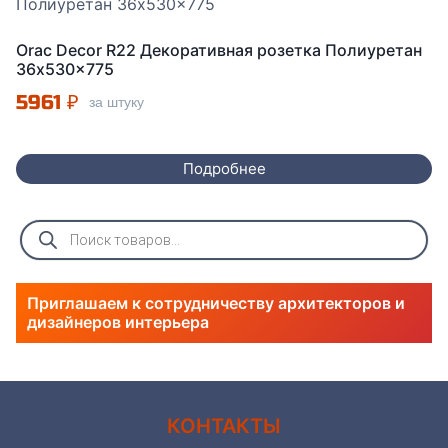
Orac Decor R22 Декоративная розетка Полиуретан
36x530x775
5961
₽
за штуку
Подробнее
Поиск
товаров
Приглашаем к сотрудничеству архитекторов и
дизайнеров интерьера
КОНТАКТЫ