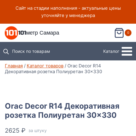
Перейти
Сайт на стадии наполнения - актуальные цены
к
уточняйте у менеджера
содержимому
101метр Самара
0
Поиск по товарам
Каталог
Главная
/
Каталог товаров
/
Orac Decor R14
Декоративная розетка Полиуретан 30×330
Orac Decor R14 Декоративная
розетка Полиуретан 30×330
2625
₽
за штуку