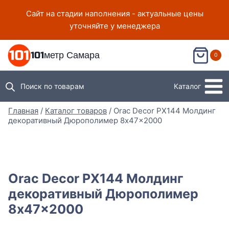
Перейти
Сайт на стадии наполнения - актуальные цены
к
уточняйте у менеджера
содержимому
101метр Самара
0
Поиск по товарам
Каталог
Главная
/
Каталог товаров
/
Orac Decor PX144 Молдинг
декоративный Дюрополимер 8x47x2000
Orac Decor PX144 Молдинг
декоративный Дюрополимер
8x47x2000