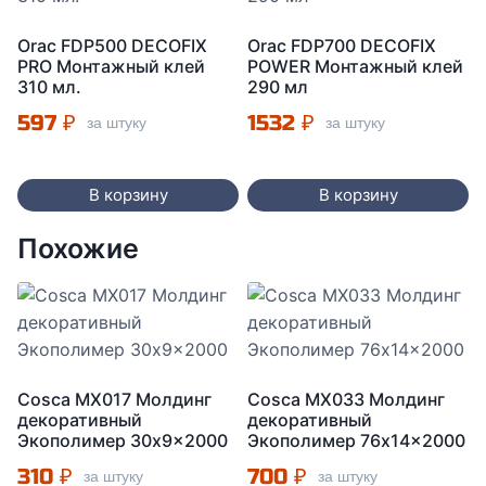
Orac FDP500 DECOFIX
Orac FDP700 DECOFIX
PRO Монтажный клей
POWER Монтажный клей
310 мл.
290 мл
597
₽
1532
₽
за штуку
за штуку
В корзину
В корзину
Похожие
Cosca MX017 Молдинг
Cosca МX033 Молдинг
декоративный
декоративный
Экополимер 30x9x2000
Экополимер 76x14x2000
310
₽
700
₽
за штуку
за штуку