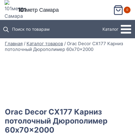
Перейти
101метр Самара
0
к
содержимому
Поиск по товарам
Каталог
Главная
/
Каталог товаров
/
Orac Decor CX177 Карниз
потолочный Дюрополимер 60x70x2000
Orac Decor CX177 Карниз
потолочный Дюрополимер
60x70x2000