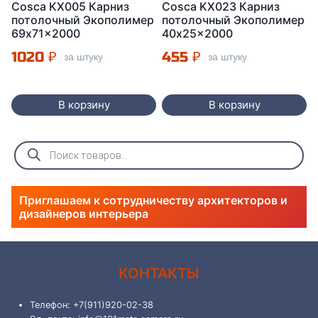
Cosca KX005 Карниз
Cosca KX023 Карниз
потолочный Экополимер
потолочный Экополимер
69x71x2000
40x25x2000
1020
₽
455
₽
за штуку
за штуку
В корзину
В корзину
Поиск
товаров
Приглашаем к сотрудничеству архитекторов и
дизайнеров интерьера
КОНТАКТЫ
Телефон: +7(911)920-02-38