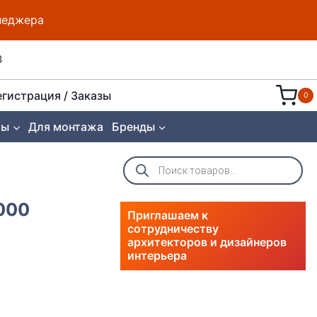
енеджера
8
егистрация / Заказы
0
ты
Для монтажа
Бренды
Поиск
товаров
000
Приглашаем к
сотрудничеству
архитекторов и дизайнеров
интерьера