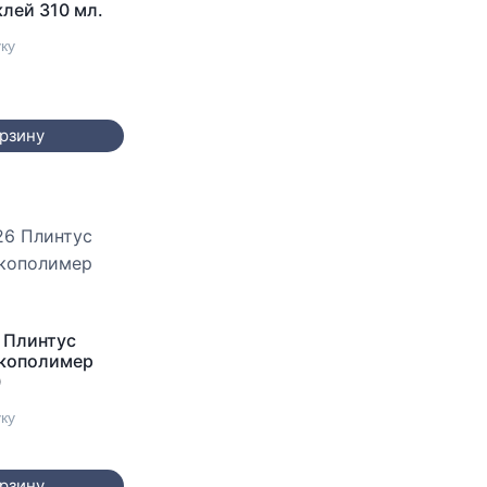
лей 310 мл.
уку
орзину
 Плинтус
Экополимер
0
уку
орзину