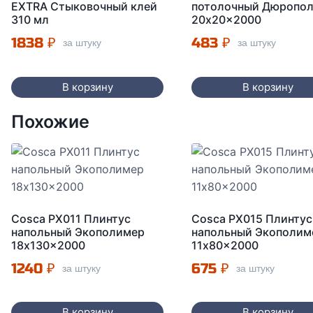
EXTRA Стыковочный клей
потолочный Дюропо
310 мл
20x20x2000
1838
₽
483
₽
за штуку
за штуку
В корзину
В корзину
Похожие
Cosca PX011 Плинтус
Cosca PX015 Плинтус
напольный Экополимер
напольный Экополим
18x130x2000
11x80x2000
1240
₽
675
₽
за штуку
за штуку
В корзину
В корзину