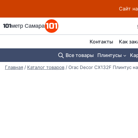
Перейти
Сайт на
к
содержимому
101метр Самара
Контакты
Как зак
Все товары
Плинтусы
Ка
Главная
/
Каталог товаров
/
Orac Decor CX132F Плинтус н