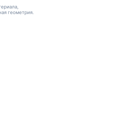
териала,
ная геометрия.