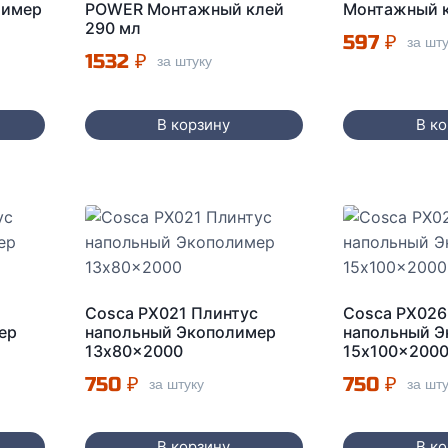
лимер
POWER Монтажный клей
Монтажный к
290 мл
597
₽
за шт
1532
₽
за штуку
В корзину
В к
Cosca PX021 Плинтус
Cosca PX026
ер
напольный Экополимер
напольный 
13x80x2000
15x100x200
750
₽
750
₽
за штуку
за шт
В корзину
В к