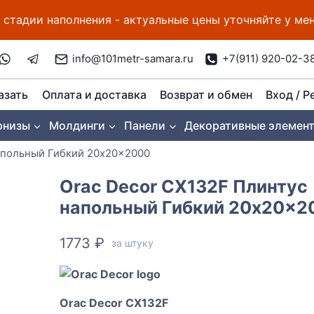
 стадии наполнения - актуальные цены уточняйте у м
info@101metr-samara.ru
+7(911) 920-02-3
азать
Оплата и доставка
Возврат и обмен
Вход / Р
рнизы
Молдинги
Панели
Декоративные элемен
апольный Гибкий 20x20x2000
Orac Decor CX132F Плинтус
напольный Гибкий 20x20x2
1773
₽
за штуку
Orac Decor CX132F