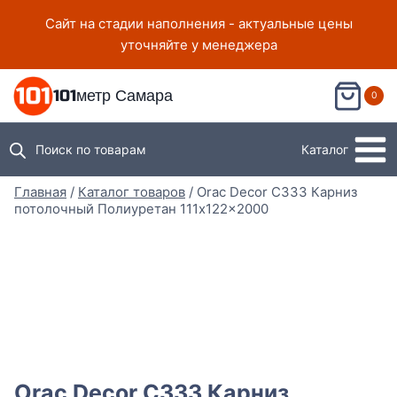
Перейти
Сайт на стадии наполнения - актуальные цены
к
уточняйте у менеджера
содержимому
101метр Самара
0
Поиск по товарам
Каталог
Главная
/
Каталог товаров
/
Orac Decor C333 Карниз
потолочный Полиуретан 111x122x2000
Orac Decor C333 Карниз