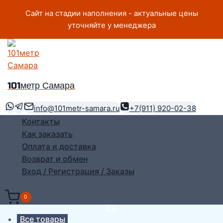
Перейти
Сайт на стадии наполнения - актуальные цены
к
уточняйте у менеджера
содержимому
101метр Самара
info@101metr-samara.ru
+7(911) 920-02-38
Контакты
Как заказать
Оплата и доставка
Возврат и обмен
Вход / Регистрация / Заказы
0
Все товары