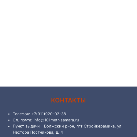
КОНТАКТЫ
Телефон: +7(911)920-02-38
Эл. почта: info@101metr-samara.ru
Пункт выдачи - Волжский р-он, пгт Стройкерамика, ул.
Нестора Постникова, д. 4