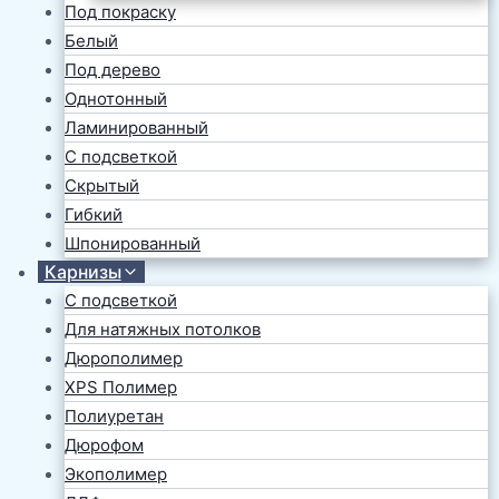
Под покраску
Белый
Под дерево
Однотонный
Ламинированный
С подсветкой
Скрытый
Гибкий
Шпонированный
Карнизы
С подсветкой
Для натяжных потолков
Дюрополимер
XPS Полимер
Полиуретан
Дюрофом
Экополимер