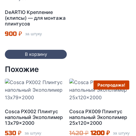
DeARTIO Крепление
(клипсы) — для монтажа
плинтусов
900
₽
за штуку
В корзину
Похожие
Распродажа!
Cosca PX002 Плинтус
Cosca PX009 Плинтус
напольный Экополимер
напольный Экополимер
13x79x2000
25x120x2000
Первоначальна
Текущая
530
₽
1420
₽
1200
₽
за штуку
за штуку