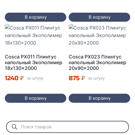
цена
цена:
составляла
1200 ₽.
В корзину
В корзину
1420 ₽.
Cosca PX011 Плинтус
Cosca PX023 Плинтус
напольный Экополимер
напольный Экополимер
18x130x2000
20x90x2000
1240
₽
875
₽
за штуку
за штуку
В корзину
В корзину
Поиск
товаров