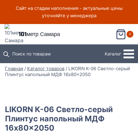
Перейти
Сайт на стадии наполнения - актуальные цены
к
уточняйте у менеджера
содержимому
101метр Самара
0
Поиск по товарам
Каталог
Главная
/
Каталог товаров
/
LIKORN К-06 Светло-серый
Плинтус напольный МДФ 16x80x2050
LIKORN К-06 Светло-серый
Плинтус напольный МДФ
16x80x2050