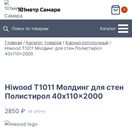
Перейти
101метр Самара
0
к
содержимому
Поиск по товарам
Каталог
Главная
/
Каталог товаров
/
Карниз потолочный
/
Hiwood T1011 Молдинг для стен Полистирол
40x110x2000
Hiwood T1011 Молдинг для стен
Полистирол 40x110x2000
2850
₽
за штуку