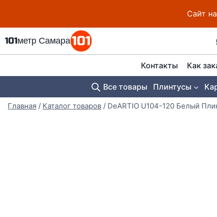
Перейти
Сайт на
к
содержимому
101метр Самара
Контакты
Как зак
Все товары
Плинтусы
Ка
Главная
/
Каталог товаров
/
DeARTIO U104-120 Белый Пли