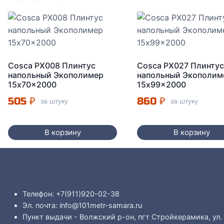
Cosca PX008 Плинтус
Cosca PX027 Плинту
напольный Экополимер
напольный Экополим
15x70x2000
15x99x2000
505
₽
860
₽
за штуку
за штуку
В корзину
В корзину
Телефон: +7(911)920-02-38
Эл. почта: info@101metr-samara.ru
Пункт выдачи - Волжский р-он, пгт Стройкерамика, ул.