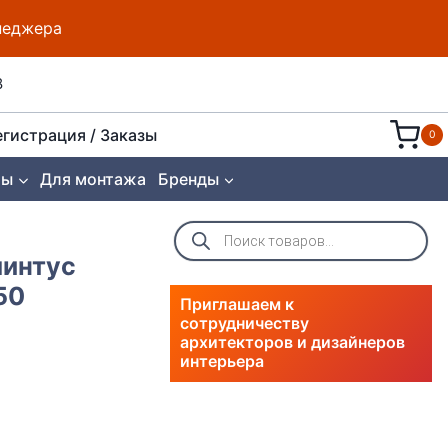
енеджера
8
егистрация / Заказы
0
ты
Для монтажа
Бренды
Поиск
товаров
линтус
50
Приглашаем к
сотрудничеству
архитекторов и дизайнеров
интерьера