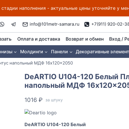
 стадии наполнения - актуальные цены уточняйте у м
info@101metr-samara.ru
+7(911) 920-02-3
азать
Оплата и доставка
Возврат и обмен
Вход / Р
рнизы
Молдинги
Панели
Декоративные элемен
нтус напольный МДФ 16x120x2050
DeARTIO U104-120 Белый П
напольный МДФ 16x120x20
1016
₽
за штуку
DeARTIO U104-120 Белый