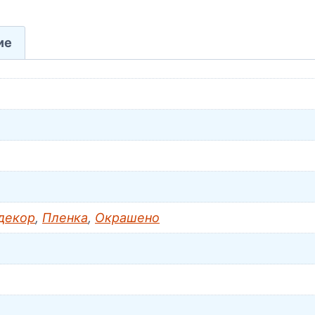
ие
декор
,
Пленка
,
Окрашено