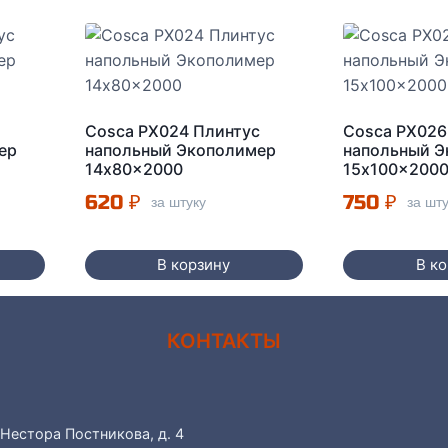
с
Cosca PX024 Плинтус
Cosca PX026
ер
напольный Экополимер
напольный 
14x80x2000
15x100x200
620
₽
750
₽
за штуку
за шт
В корзину
В к
КОНТАКТЫ
 Нестора Постникова, д. 4