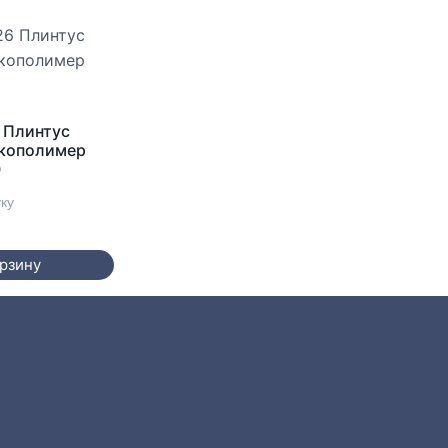
 Плинтус
Экополимер
0
уку
орзину