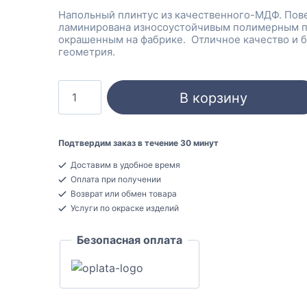
Напольный плинтус из качественного-МДФ. Пов
ламинирована износоустойчивым полимерным 
окрашенным на фабрике. Отличное качество и 
геометрия.
Количество
В корзину
товара
DeARTIO
U104-
Подтвердим заказ в течение 30 минут
120
Доставим в удобное время
Белый
Оплата при получении
Плинтус
Возврат или обмен товара
напольный
Услуги по окраске изделий
МДФ
Безопасная оплата
16x120x2050