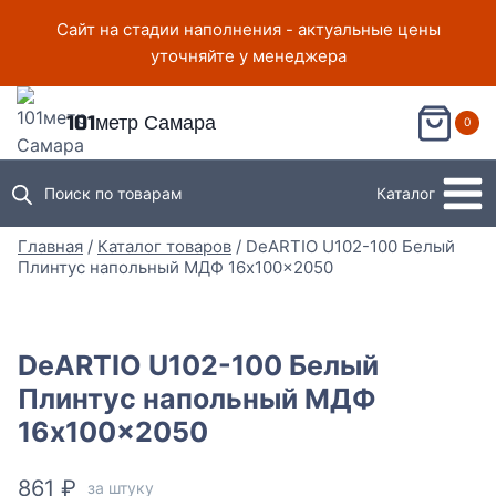
Перейти
Сайт на стадии наполнения - актуальные цены
к
уточняйте у менеджера
содержимому
101метр Самара
0
Поиск по товарам
Каталог
Главная
/
Каталог товаров
/
DeARTIO U102-100 Белый
Плинтус напольный МДФ 16x100x2050
DeARTIO U102-100 Белый
Плинтус напольный МДФ
16x100x2050
861
₽
за штуку