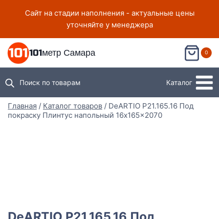
Перейти
Сайт на стадии наполнения - актуальные цены
к
уточняйте у менеджера
содержимому
101метр Самара
0
Поиск по товарам
Каталог
Главная
/
Каталог товаров
/
DeARTIO P21.165.16 Под
покраску Плинтус напольный 16x165x2070
DeARTIO P21.165.16 Под