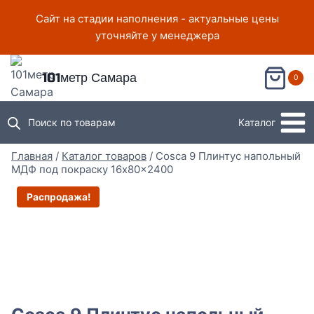
Перейти
Сайт на стадии наполнения - актуальные цены
к
уточняйте у менеджера
содержимому
101метр Самара
0
Поиск по товарам
Каталог
Главная
/
Каталог товаров
/
Cosca 9 Плинтус напольный
МДФ под покраску 16x80x2400
Распродажа!