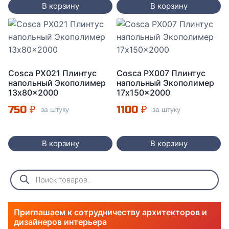
В корзину
В корзину
Cosca PX021 Плинтус
Cosca PX007 Плинтус
напольный Экополимер
напольный Экополимер
13x80x2000
17x150x2000
750
₽
1100
₽
за штуку
за штуку
В корзину
В корзину
Поиск
товаров
Приглашаем к сотрудничеству архитекторов и
дизайнеров интерьера