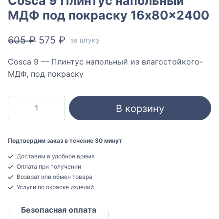
Cosca 9 Плинтус напольный
МДФ под покраску 16x80x2400
Первоначальная
Текущая
605
₽
575
₽
за штуку
цена
цена:
Cosca 9 — Плинтус напольный из влагостойкого-
составляла
575 ₽.
МДФ, под покраску
605 ₽.
Количество
В корзину
товара
Cosca
9
Подтвердим заказ в течение 30 минут
Плинтус
Доставим в удобное время
напольный
Оплата при получении
МДФ
Возврат или обмен товара
под
Услуги по окраске изделий
покраску
Безопасная оплата
16x80x2400