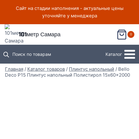
Перейти
Сайт на стадии наполнения - актуальные цены
к
уточняйте у менеджера
содержимому
101метр Самара
0
Поиск по товарам
Каталог
Главная
/
Каталог товаров
/
Плинтус напольный
/
Bello
Deco P15 Плинтус напольный Полистирол 15x60x2000