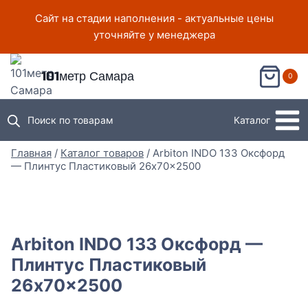
Перейти
Сайт на стадии наполнения - актуальные цены
к
уточняйте у менеджера
содержимому
101метр Самара
0
Поиск по товарам
Каталог
Главная
/
Каталог товаров
/
Arbiton INDO 133 Оксфорд
— Плинтус Пластиковый 26x70x2500
Arbiton INDO 133 Оксфорд —
Плинтус Пластиковый
26x70x2500