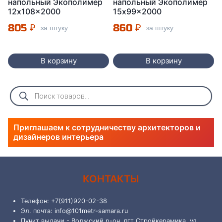
напольный Экополимер
напольный Экополимер
12x108x2000
15x99x2000
805
₽
860
₽
за штуку
за штуку
В корзину
В корзину
Поиск
товаров
Приглашаем к сотрудничеству архитекторов и
дизайнеров интерьера
КОНТАКТЫ
Телефон: +7(911)920-02-38
Эл. почта: info@101metr-samara.ru
Пункт выдачи - Волжский р-он, пгт Стройкерамика, ул.