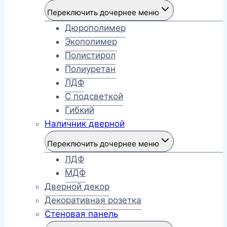
Переключить дочернее меню
Дюрополимер
Экополимер
Полистирол
Полиуретан
ЛДФ
С подсветкой
Гибкий
Наличник дверной
Переключить дочернее меню
ЛДФ
МДФ
Дверной декор
Декоративная розетка
Стеновая панель