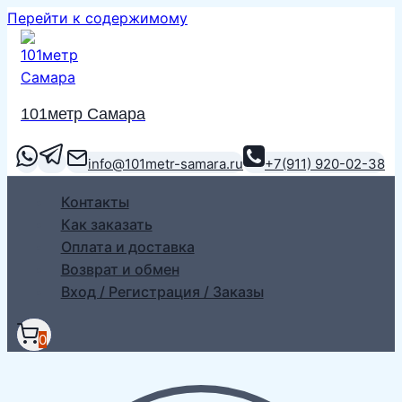
Перейти к содержимому
101метр Самара
info@101metr-samara.ru
+7(911) 920-02-38
Контакты
Как заказать
Оплата и доставка
Возврат и обмен
Вход / Регистрация / Заказы
0