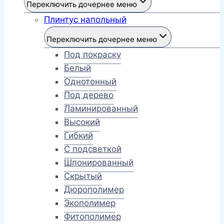
Переключить дочернее меню
Плинтус напольный
Переключить дочернее меню
Под покраску
Белый
Однотонный
Под дерево
Ламинированный
Высокий
Гибкий
С подсветкой
Шпонированный
Скрытый
Дюрополимер
Экополимер
Фитополимер