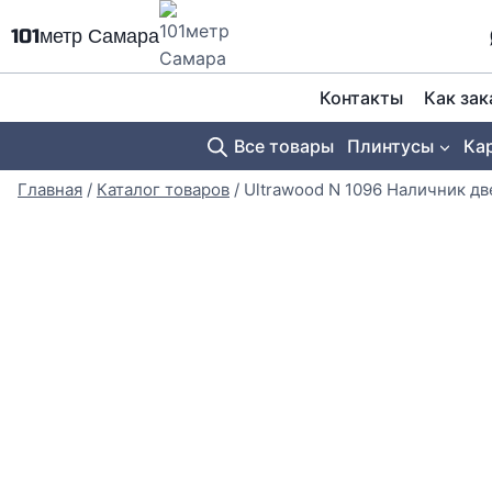
Перейти
101метр Самара
к
содержимому
Контакты
Как зак
Все товары
Плинтусы
Ка
Главная
/
Каталог товаров
/
Ultrawood N 1096 Наличник 