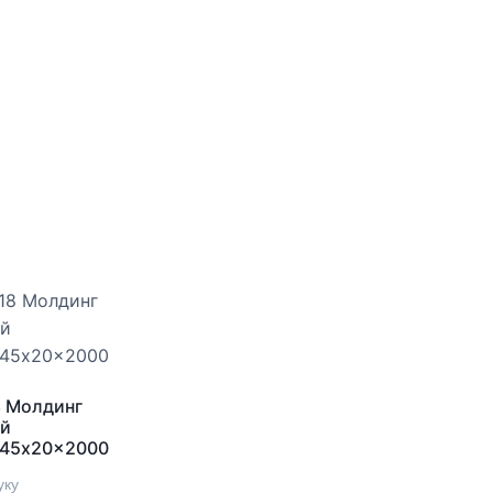
 Молдинг
ый
 45x20x2000
уку