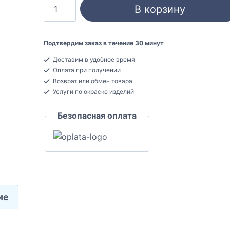
Количество
В корзину
товара
Ultrawood
N
Подтвердим заказ в течение 30 минут
1096
Доставим в удобное время
Наличник
Оплата при получении
дверной
Возврат или обмен товара
ЛДФ
Услуги по окраске изделий
20x95x2440
Безопасная оплата
ие