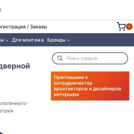
8
егистрация / Заказы
0
ты
Для монтажа
Бренды
Поиск
товаров
 дверной
Приглашаем к
сотрудничеству
архитекторов и дизайнеров
интерьера
ологичного-
етрия