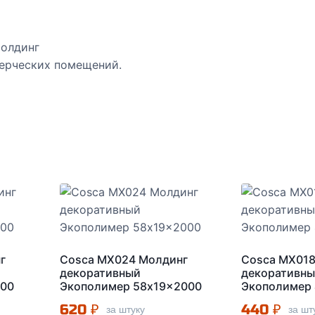
молдинг
ерческих помещений.
г
Cosca MX024 Молдинг
Cosca MX018
декоративный
декоративн
000
Экополимер 58x19x2000
Экополимер
620
₽
440
₽
за штуку
за шт