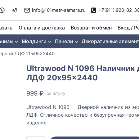
info@101metr-samara.ru
+7(911) 920-02-3
азать
Оплата и доставка
Возврат и обмен
Вход / Р
рнизы
Молдинги
Панели
Декоративные элемен
дверной ЛДФ 20x95x2440
Ultrawood N 1096 Наличник
ЛДФ 20x95x2440
999
₽
за штуку
Ultrawood N 1096 — Дверной наличник из эк
ЛДФ. Отличное качество и безупречная геом
изделия.