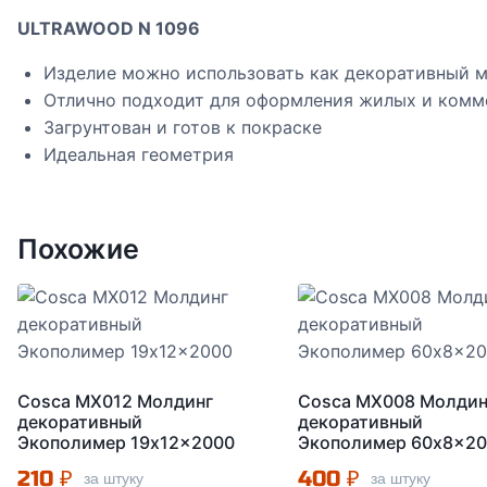
ULTRAWOOD N 1096
Изделие можно использовать как декоративный 
Отлично подходит для оформления жилых и комм
Загрунтован и готов к покраске
Идеальная геометрия
Похожие
Cosca MX012 Молдинг
Cosca MX008 Молдин
декоративный
декоративный
Экополимер 19x12x2000
Экополимер 60x8x2
210
₽
400
₽
за штуку
за штуку