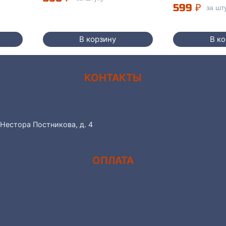
599
₽
за шт
В корзину
В к
КОНТАКТЫ
 Нестора Постникова, д. 4
ОПЛАТА