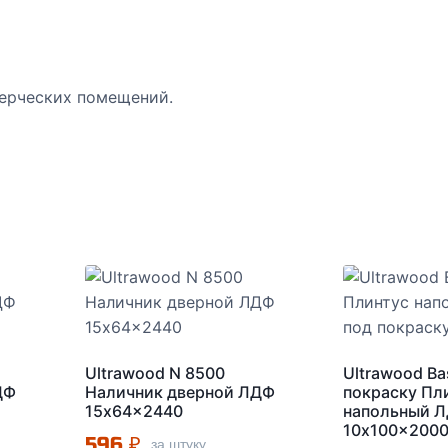
ерческих помещений.
Ultrawood N 8500
Ultrawood Ba
ДФ
Наличник дверной ЛДФ
покраску Пл
15x64x2440
напольный 
10x100x200
596
₽
за штуку