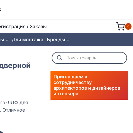
8
егистрация / Заказы
0
ты
Для монтажа
Бренды
Поиск
товаров
 дверной
Приглашаем к
сотрудничеству
архитекторов и дизайнеров
интерьера
ого-ЛДФ для
. Отличное