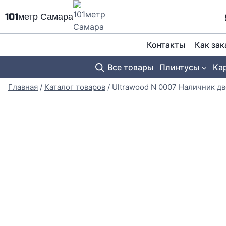
Перейти
101метр Самара
к
содержимому
Контакты
Как зак
Все товары
Плинтусы
Ка
Главная
/
Каталог товаров
/
Ultrawood N 0007 Наличник д