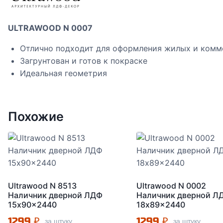
ULTRAWOOD N 0007
Отлично подходит для оформления жилых и комм
Загрунтован и готов к покраске
Идеальная геометрия
Похожие
Ultrawood N 8513
Ultrawood N 0002
Наличник дверной ЛДФ
Наличник дверной Л
15x90x2440
18x89x2440
1299
₽
1299
₽
за штуку
за штуку