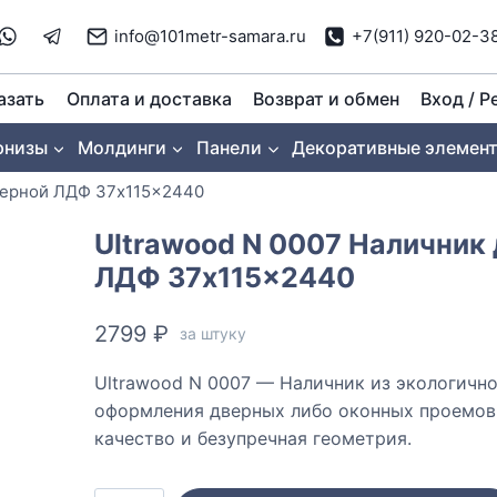
info@101metr-samara.ru
+7(911) 920-02-3
азать
Оплата и доставка
Возврат и обмен
Вход / Р
рнизы
Молдинги
Панели
Декоративные элемен
верной ЛДФ 37x115x2440
Ultrawood N 0007 Наличник
ЛДФ 37x115x2440
2799
₽
за штуку
Ultrawood N 0007 — Наличник из экологичн
оформления дверных либо оконных проемов
качество и безупречная геометрия.