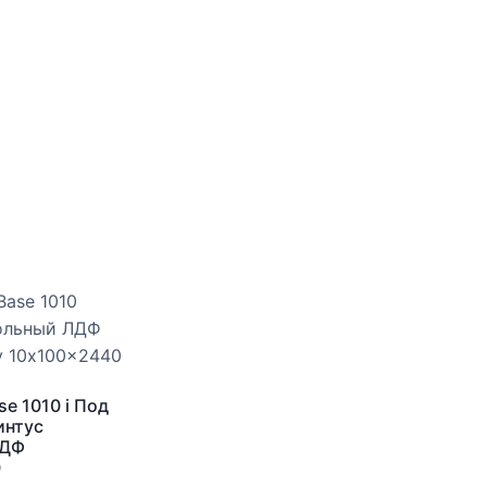
se 1010 i Под
интус
ЛДФ
0