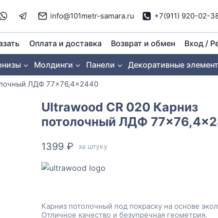
info@101metr-samara.ru
+7(911) 920-02-3
азать
Оплата и доставка
Возврат и обмен
Вход / Р
рнизы
Молдинги
Панели
Декоративные элемен
толочный ЛДФ 77×76,4×2440
Ultrawood CR 020 Карниз
потолочный ЛДФ 77×76,4×
1399
₽
за штуку
Карниз потолочный под покраску на основе эко
Отличное качество и безупречная геометрия.