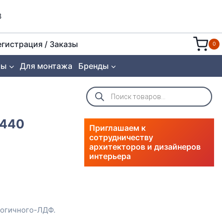
8
егистрация / Заказы
0
ты
Для монтажа
Бренды
Поиск
товаров
2440
Приглашаем к
сотрудничеству
архитекторов и дизайнеров
интерьера
логичного-ЛДФ.