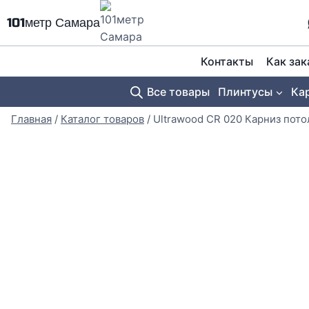
Перейти
101метр Самара
к
содержимому
Контакты
Как зак
Все товары
Плинтусы
Ка
Главная
/
Каталог товаров
/
Ultrawood CR 020 Карниз по