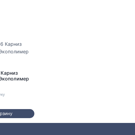
 Карниз
 Экополимер
уку
орзину