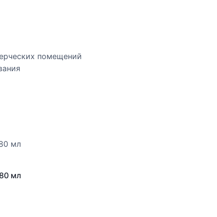
мерческих помещений
вания
80 мл