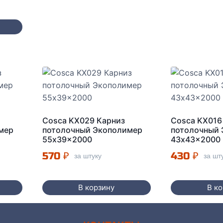
Cosca KX029 Карниз
Cosca KX016
мер
потолочный Экополимер
потолочный
55x39x2000
43x43x2000
570
₽
430
₽
за штуку
за шт
В корзину
В к