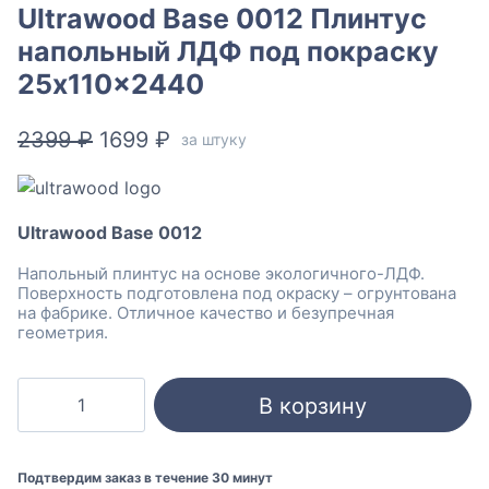
Ultrawood Base 0012 Плинтус
напольный ЛДФ под покраску
25x110x2440
Первоначальная
Текущая
2399
₽
1699
₽
за штуку
цена
цена:
составляла
1699 ₽.
Ultrawood Base 0012
2399 ₽.
Напольный плинтус на основе экологичного-ЛДФ.
Поверхность подготовлена под окраску – огрунтована
на фабрике. Отличное качество и безупречная
геометрия.
Количество
В корзину
товара
Ultrawood
Base
Подтвердим заказ в течение 30 минут