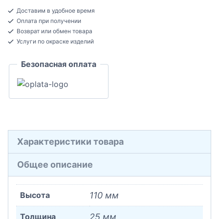
0012
Доставим в удобное время
Плинтус
Оплата при получении
напольный
Возврат или обмен товара
ЛДФ
Услуги по окраске изделий
под
Безопасная оплата
покраску
25x110x2440
Характеристики товара
Общее описание
Высота
110 мм
Толщина
25 мм