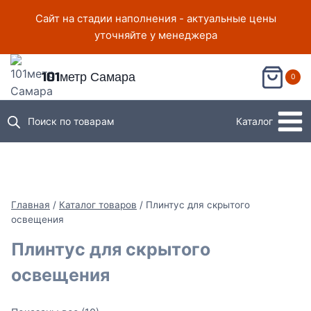
Перейти
Сайт на стадии наполнения - актуальные цены
к
уточняйте у менеджера
содержимому
101метр Самара
0
Поиск по товарам
Каталог
Главная
/
Каталог товаров
/
Плинтус для скрытого
освещения
Плинтус для скрытого
освещения