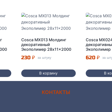
г
Cosca MX013 Молдинг
Cosca MX02
декоративный
декоративн
000
Экополимер 28x11x2000
Экополимер
230
₽
620
₽
за штуку
за шт
В корзину
В к
КОНТАКТЫ