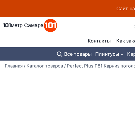
Перейти
Сайт на
к
содержимому
101метр Самара
Контакты
Как зак
Все товары
Плинтусы
Ка
Главная
/
Каталог товаров
/
Perfect Plus P81 Карниз пот