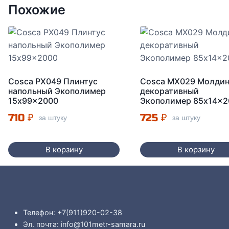
Похожие
Cosca PX049 Плинтус
Cosca МX029 Молдин
напольный Экополимер
декоративный
15x99x2000
Экополимер 85x14x2
710
₽
725
₽
за штуку
за штуку
В корзину
В корзину
Телефон: +7(911)920-02-38
Эл. почта: info@101metr-samara.ru