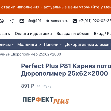
 стадии наполнения - актуальные цены уточняйте у м
info@101metr-samara.ru
+7(911) 920-02-3
азать
Оплата и доставка
Возврат и обмен
Вход / Р
рнизы
Молдинги
Панели
Декоративные элемен
олочный Дюрополимер 25x62x2000
Perfect Plus P81 Карниз по
Дюрополимер 25x62x2000
891
₽
за штуку