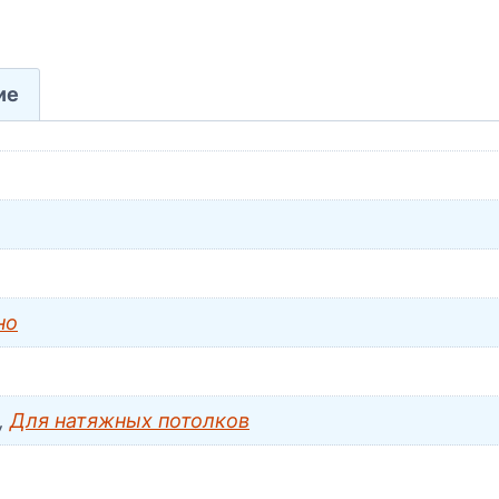
ие
но
,
Для натяжных потолков