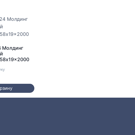
4 Молдинг
ый
 58x19x2000
уку
орзину