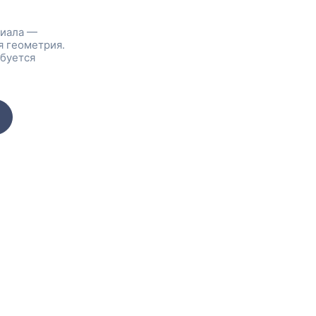
риала —
я геометрия.
ебуется