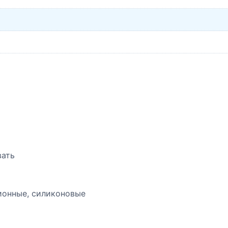
вать
ионные, силиконовые