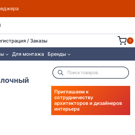
енеджера
8
егистрация / Заказы
0
ты
Для монтажа
Бренды
Поиск
товаров
толочный
Приглашаем к
сотрудничеству
архитекторов и дизайнеров
интерьера