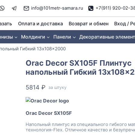
info@101metr-samara.ru
+7(911) 920-02-3
азать
Оплата и доставка
Возврат и обмен
Вход / Р
рнизы
Молдинги
Панели
Декоративные элемен
апольный Гибкий 13x108x2000
Orac Decor SX105F Плинтус
напольный Гибкий 13x108x
5814
₽
за штуку
Orac Decor SX105F
Напольный плинтус из специального гибкого ма
технология-Flex. Отличное качество и безупреч