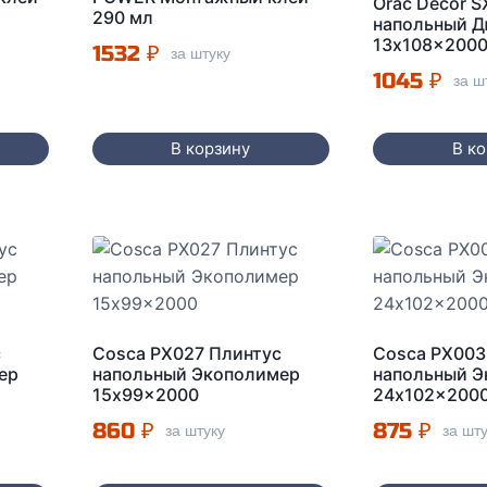
Orac Decor 
290 мл
напольный 
13x108x200
1532
₽
за штуку
1045
₽
за ш
В корзину
В к
с
Cosca PX027 Плинтус
Cosca PX003
ер
напольный Экополимер
напольный 
15x99x2000
24x102x200
860
₽
875
₽
за штуку
за шт