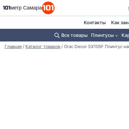
Перейти
101метр Самара
к
содержимому
Контакты
Как зак
Все товары
Плинтусы
Ка
Главная
/
Каталог товаров
/
Orac Decor SX105F Плинтус н