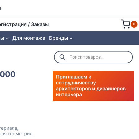
8
егистрация / Заказы
0
ты
Для монтажа
Бренды
Поиск
товаров
2000
Приглашаем к
сотрудничеству
архитекторов и дизайнеров
интерьера
териала,
ная геометрия.