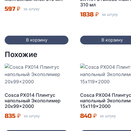
310 мл
597
₽
за штуку
1838
₽
за штуку
В корзину
В корзину
Похожие
Cosca PX014 Плинтус
Cosca PX004 Плинту
напольный Экополимер
напольный Экополим
20x99x2000
15x119x2000
835
₽
840
₽
за штуку
за штуку