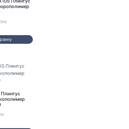
SX105 Плинтус
Дюрополимер
0
туку
орзину
 Плинтус
Экополимер
0
уку