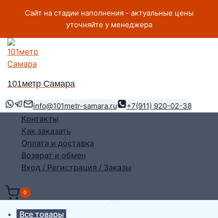
Перейти
Сайт на стадии наполнения - актуальные цены
к
уточняйте у менеджера
содержимому
101метр Самара
info@101metr-samara.ru
+7(911) 920-02-38
Контакты
Как заказать
Оплата и доставка
Возврат и обмен
Вход / Регистрация / Заказы
0
Все товары