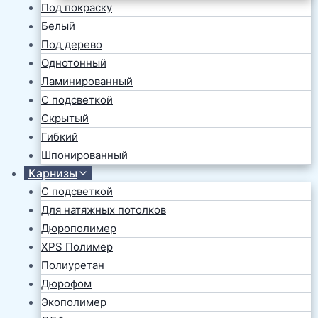
Под покраску
Белый
Под дерево
Однотонный
Ламинированный
С подсветкой
Скрытый
Гибкий
Шпонированный
Карнизы
С подсветкой
Для натяжных потолков
Дюрополимер
XPS Полимер
Полиуретан
Дюрофом
Экополимер