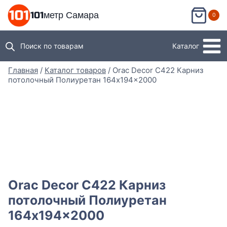
Перейти
101метр Самара
0
к
содержимому
Поиск по товарам
Каталог
Главная
/
Каталог товаров
/
Orac Decor C422 Карниз
потолочный Полиуретан 164x194x2000
Orac Decor C422 Карниз
потолочный Полиуретан
164x194x2000