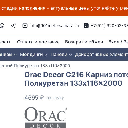
 стадии наполнения - актуальные цены уточняйте у м
info@101metr-samara.ru
+7(911) 920-02-3
азать
Оплата и доставка
Возврат и обмен
Вход / Р
рнизы
Молдинги
Панели
Декоративные элемен
лочный Полиуретан 133x116x2000
Orac Decor C216 Карниз по
Полиуретан 133x116x2000
4695
₽
за штуку