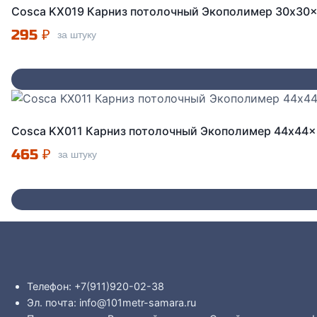
Cosca KX019 Карниз потолочный Экополимер 30x30
295
₽
за штуку
Cosca KX011 Карниз потолочный Экополимер 44x44
465
₽
за штуку
Телефон: +7(911)920-02-38
Эл. почта: info@101metr-samara.ru