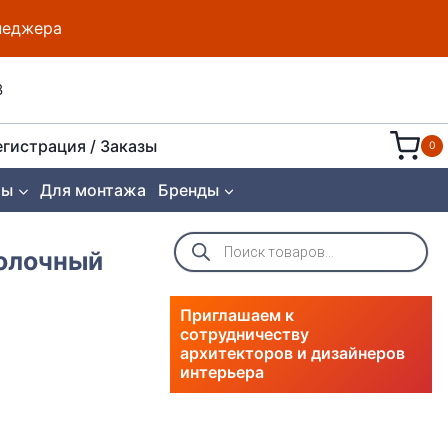
енеджера
8
егистрация / Заказы
0
ты
Для монтажа
Бренды
Поиск
товаров
толочный
Приглашаем к
сотрудничеству
архитекторов и дизайнеров
интерьера