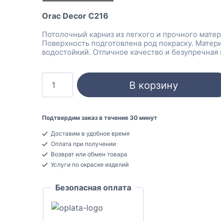
Orac Decor C216
Потолочный карниз из легкого и прочного матер
Поверхность подготовлена род покраску. Матер
водостойкий. Отличное качество и безупречная 
Количество
В корзину
товара
Orac
Decor
Подтвердим заказ в течение 30 минут
C216
Доставим в удобное время
Карниз
Оплата при получении
потолочный
Возврат или обмен товара
Полиуретан
Услуги по окраске изделий
133x116x2000
Безопасная оплата