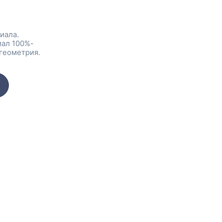
иала.
иал 100%-
геометрия.