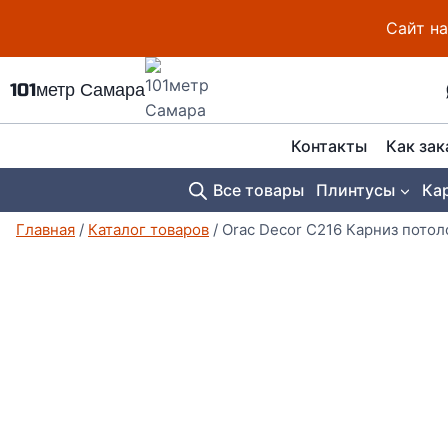
Перейти
Сайт на
к
содержимому
101метр Самара
Контакты
Как зак
Все товары
Плинтусы
Ка
Главная
/
Каталог товаров
/
Orac Decor C216 Карниз пото