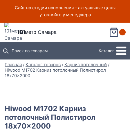
Перейти
Сайт на стадии наполнения - актуальные цены
к
уточняйте у менеджера
содержимому
101метр Самара
0
Поиск по товарам
Каталог
Главная
/
Каталог товаров
/
Карниз потолочный
/
Hiwood M1702 Карниз потолочный Полистирол
18x70x2000
Hiwood M1702 Карниз
потолочный Полистирол
18x70x2000