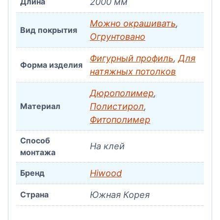
Длина
2000 мм
Можно окрашивать
,
Вид покрытия
Огрунтовано
Фигурный профиль
,
Для
Форма изделия
натяжных потолков
Дюрополимер
,
Материал
Полистирол
,
Фитополимер
Способ
На клей
монтажа
Бренд
Hiwood
Страна
Южная Корея