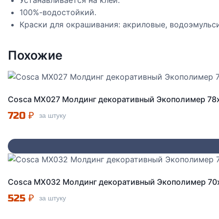
Устанавливается на клей.
100%-водостойкий.
Краски для окрашивания: акриловые, водоэмульс
Похожие
Cosca МX027 Молдинг декоративный Экополимер 78
720
₽
за штуку
Cosca МX032 Молдинг декоративный Экополимер 70
525
₽
за штуку