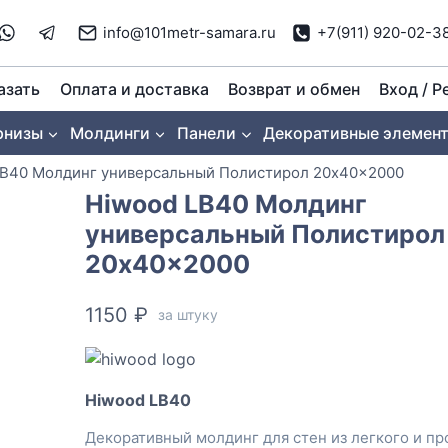
info@101metr-samara.ru
+7(911) 920-02-3
азать
Оплата и доставка
Возврат и обмен
Вход / Р
рнизы
Молдинги
Панели
Декоративные элемен
LB40 Молдинг универсальный Полистирол 20x40x2000
Hiwood LB40 Молдинг
универсальный Полистирол
20x40x2000
1150
₽
за штуку
Hiwood LB40
Декоративный молдинг для стен из легкого и пр