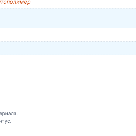
итополимер
ериала.
нтус.