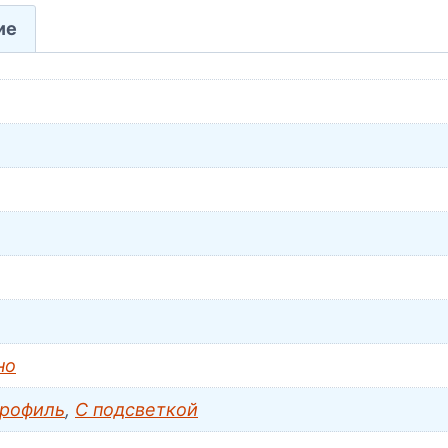
ие
но
профиль
,
С подсветкой