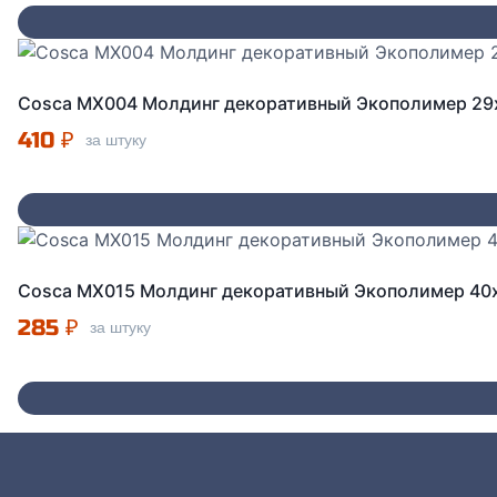
Cosca MX004 Молдинг декоративный Экополимер 29
410
₽
за штуку
Cosca MX015 Молдинг декоративный Экополимер 40
285
₽
за штуку