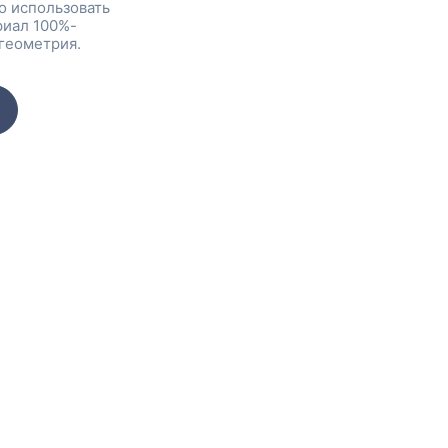
о использовать
риал 100%-
геометрия.