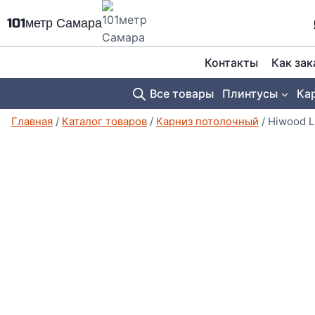
Перейти
101метр Самара
к
содержимому
Контакты
Как зак
Все товары
Плинтусы
Ка
Главная
/
Каталог товаров
/
Карниз потолочный
/
Hiwood 