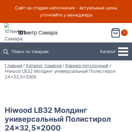
Перейти
Сайт на стадии наполнения - актуальные цены
к
уточняйте у менеджера
содержимому
101метр Самара
0
Поиск по товарам
Каталог
Главная
/
Каталог товаров
/
Карниз потолочный
/
Hiwood LB32 Молдинг универсальный Полистирол
24×32,5×2000
Hiwood LB32 Молдинг
универсальный Полистирол
24×32,5×2000