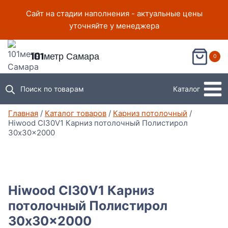
Перейти
Сайт на стадии наполнения - актуальные цены
к
уточняйте у менеджера
содержимому
101метр Самара
0
Поиск по товарам
Каталог
Главная
/
Каталог товаров
/
Карниз потолочный
/
Hiwood CI30V1 Карниз потолочный Полистирол
30x30x2000
Hiwood CI30V1 Карниз
потолочный Полистирол
30x30x2000