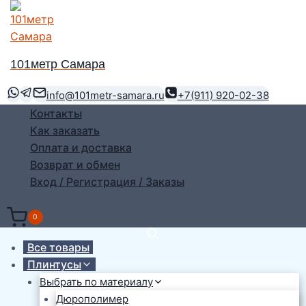
Перейти
к
содержимому
101метр Самара
info@101metr-samara.ru
+7(911) 920-02-38
Контакты
Как заказать
Оплата и доставка
Возврат и обмен
Вход / Регистрация / Заказы
0
Все товары
Плинтусы
Выбрать по материалу
Дюрополимер