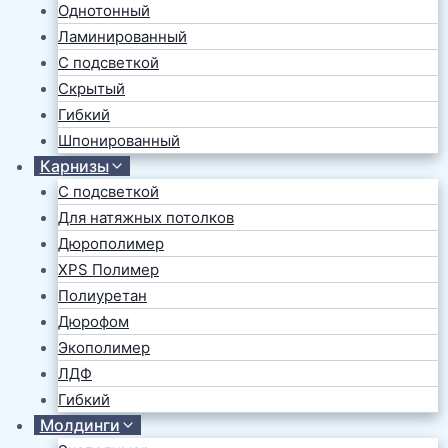
Однотонный
Ламинированный
С подсветкой
Скрытый
Гибкий
Шпонированный
Карнизы
С подсветкой
Для натяжных потолков
Дюрополимер
XPS Полимер
Полиуретан
Дюрофом
Экополимер
ЛДФ
Гибкий
Молдинги