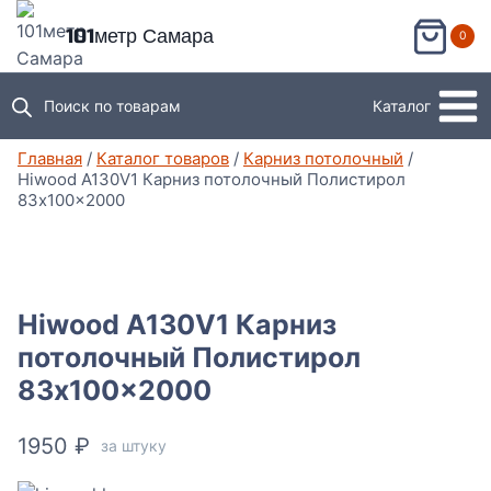
Перейти
101метр Самара
0
к
содержимому
Поиск по товарам
Каталог
Главная
/
Каталог товаров
/
Карниз потолочный
/
Hiwood A130V1 Карниз потолочный Полистирол
83x100x2000
Hiwood A130V1 Карниз
потолочный Полистирол
83x100x2000
1950
₽
за штуку