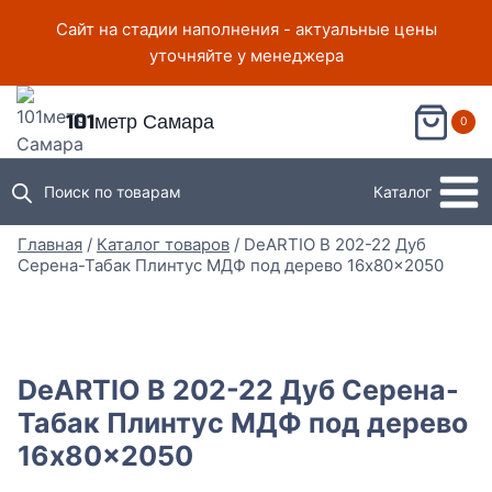
Перейти
Сайт на стадии наполнения - актуальные цены
к
уточняйте у менеджера
содержимому
101метр Самара
0
Поиск по товарам
Каталог
Главная
/
Каталог товаров
/
DeARTIO B 202-22 Дуб
Серена-Табак Плинтус МДФ под дерево 16x80x2050
DeARTIO B 202-22 Дуб Серена-
Табак Плинтус МДФ под дерево
16x80x2050