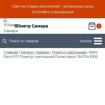
Перейти
Сайт на стадии наполнения - актуальные цены
к
уточняйте у менеджера
содержимому
101метр Самара
0
Поиск по товарам
Каталог
Главная
/
Каталог товаров
/
Плинтус напольный
/
Bello
Deco P11 Плинтус напольный Полистирол 18x70x2000