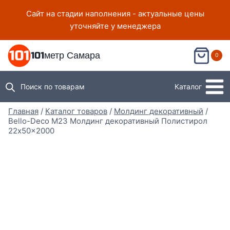
Перейти
Сайт на стадии наполнения - актуальные цены
к
уточняйте у менеджера
содержимому
101метр Самара
0
Поиск по товарам
Каталог
Главная
/
Каталог товаров
/
Молдинг декоративный
/
Bello-Deco M23 Молдинг декоративный Полистирол
22x50x2000