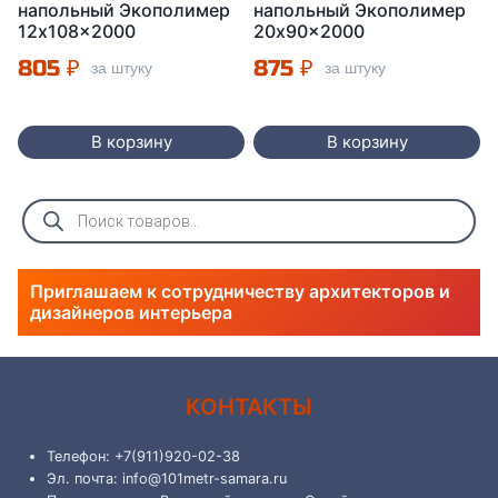
напольный Экополимер
напольный Экополимер
12x108x2000
20x90x2000
805
₽
875
₽
за штуку
за штуку
В корзину
В корзину
Поиск
товаров
Приглашаем к сотрудничеству архитекторов и
дизайнеров интерьера
КОНТАКТЫ
Телефон: +7(911)920-02-38
Эл. почта: info@101metr-samara.ru