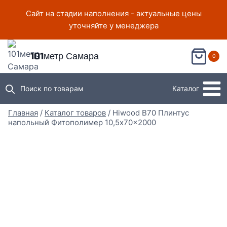
Перейти
Сайт на стадии наполнения - актуальные цены
к
уточняйте у менеджера
содержимому
101метр Самара
0
Поиск по товарам
Каталог
Главная
/
Каталог товаров
/
Hiwood B70 Плинтус
напольный Фитополимер 10,5x70x2000